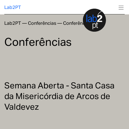
Lab2PT
Lab2PT
—
Conferências
—
Conferências
Sobre
Conferências
Investigação
Produção
Serviços
Semana Aberta - Santa Casa
da Misericórdia de Arcos de
Formação
Valdevez