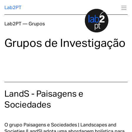
Lab2PT
Lab2PT
—
Grupos
Sobre
Grupos de Investigação
Investigação
Produção
Serviços
LandS - Paisagens e
Formação
Sociedades
O grupo Paisagens e Sociedades | Landscapes and
Societies (LandS) adota uma abordagem holística para