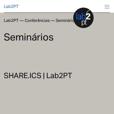
Lab2PT
Lab2PT
—
Conferências
—
Seminários
Sobre
Seminários
Investigação
Produção
Serviços
SHARE.ICS | Lab2PT
Formação