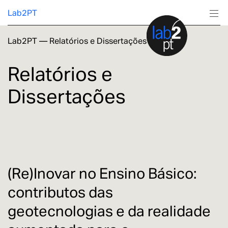
Lab2PT
Lab2PT
—
Relatórios e Dissertações
Sobre
Relatórios e
Investigação
Dissertações
Produção
Serviços
Formação
(Re)Inovar no Ensino Básico:
contributos das
geotecnologias e da realidade