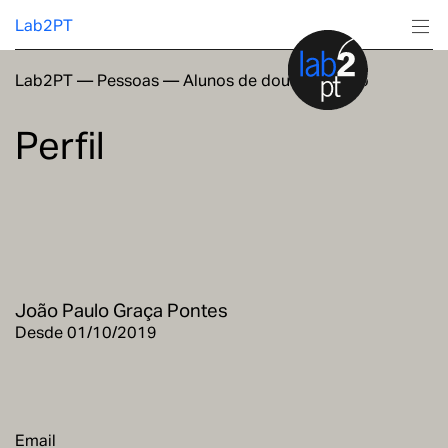
Lab2PT
Lab2PT
—
Pessoas
—
Alunos de doutoramento
Sobre
Perfil
Investigação
Produção
Serviços
João Paulo Graça Pontes
Formação
Desde 01/10/2019
Email