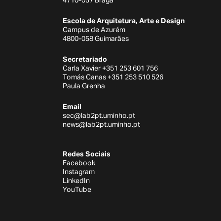
4710-057 Braga
Escola de Arquitetura, Arte e Design
Campus de Azurém
4800-058 Guimarães
Secretariado
Carla Xavier +351 253 601 756
Tomás Canas +351 253 510 526
Paula Grenha
Email
sec@lab2pt.uminho.pt
news@lab2pt.uminho.pt
Redes Sociais
Facebook
Instagram
LinkedIn
YouTube