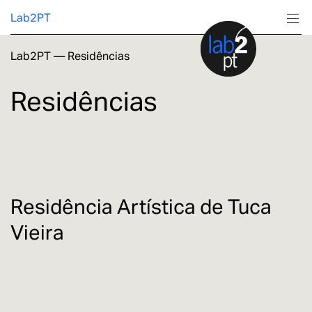
Lab2PT
Lab2PT
—
Residências
Sobre
Residências
Investigação
Produção
Serviços
Residência Artística de Tuca
Vieira
Formação