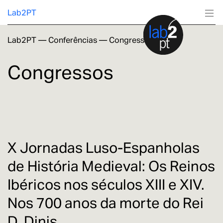
Lab2PT
Lab2PT
—
Conferências
—
Congressos
Sobre
Congressos
Investigação
Produção
Serviços
X Jornadas Luso-Espanholas
de História Medieval: Os Reinos
Formação
Ibéricos nos séculos XIII e XIV.
Nos 700 anos da morte do Rei
D. Dinis