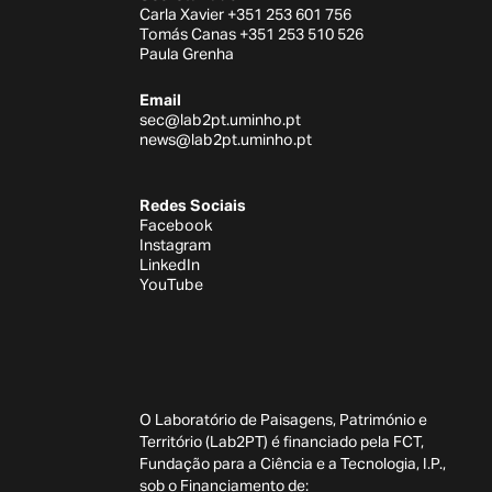
Carla Xavier +351 253 601 756
Tomás Canas +351 253 510 526
Paula Grenha
Email
sec@lab2pt.uminho.pt
news@lab2pt.uminho.pt
Redes Sociais
Facebook
Instagram
LinkedIn
YouTube
O Laboratório de Paisagens, Património e
Território (Lab2PT) é financiado pela FCT,
Fundação para a Ciência e a Tecnologia, I.P.,
sob o Financiamento de: