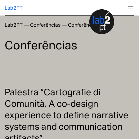
Lab2PT
Lab2PT
—
Conferências
—
Conferências
Sobre
Conferências
Investigação
Produção
Serviços
Palestra “Cartografie di
Comunità. A co-design
Formação
experience to define narrative
systems and communication
artifacts”