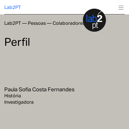
Lab2PT
Lab2PT
—
Pessoas
—
Colaboradores
Sobre
Perfil
Investigação
Produção
Serviços
Paula Sofia Costa Fernandes
Formação
História
Investigadora