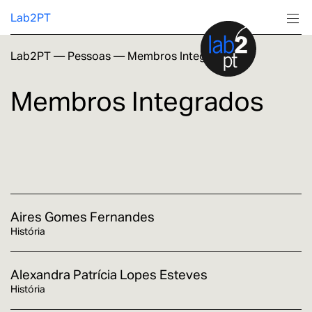
Lab2PT
Lab2PT
—
Pessoas
—
Membros Integrados
Sobre
Membros Integrados
Investigação
Produção
Serviços
Aires Gomes Fernandes
Formação
História
Alexandra Patrícia Lopes Esteves
História