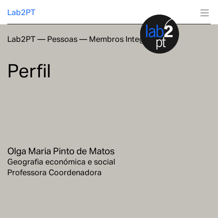
Lab2PT
Lab2PT
—
Pessoas
—
Membros Integrados
Sobre
Perfil
Investigação
Produção
Serviços
Olga Maria Pinto de Matos
Formação
Geografia económica e social
Professora Coordenadora