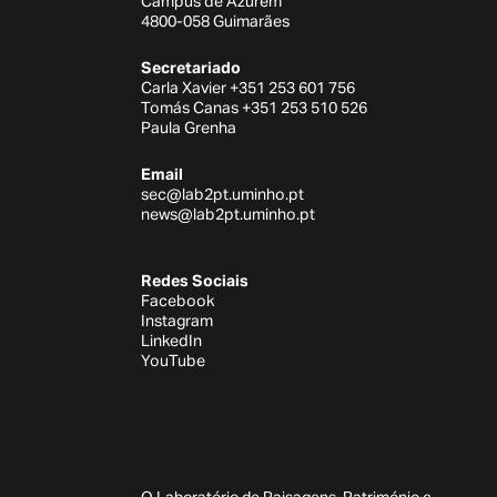
Campus de Azurém
4800-058 Guimarães
Secretariado
Carla Xavier +351 253 601 756
Tomás Canas +351 253 510 526
Paula Grenha
Email
sec@lab2pt.uminho.pt
news@lab2pt.uminho.pt
Redes Sociais
Facebook
Instagram
LinkedIn
YouTube