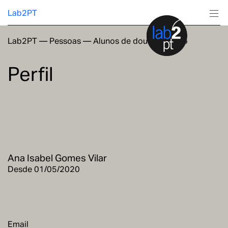
Lab2PT
Lab2PT
—
Pessoas
—
Alunos de doutoramento
Sobre
Perfil
Investigação
Produção
Serviços
Ana Isabel Gomes Vilar
Formação
Desde 01/05/2020
Email