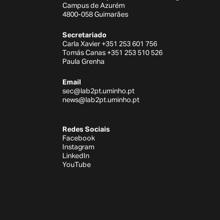
Campus de Azurém
4800-058 Guimarães
Secretariado
Carla Xavier +351 253 601 756
Tomás Canas +351 253 510 526
Paula Grenha
Email
sec@lab2pt.uminho.pt
news@lab2pt.uminho.pt
Redes Sociais
Facebook
Instagram
LinkedIn
YouTube