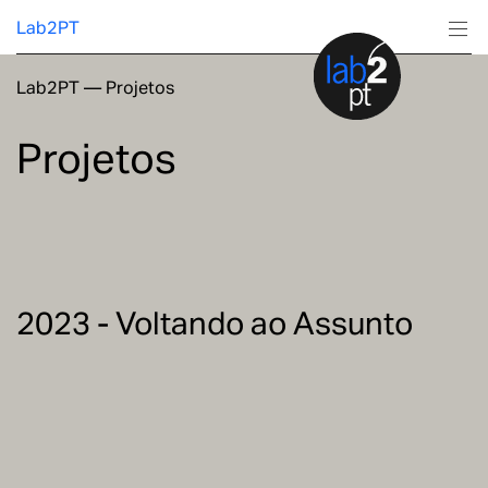
Lab2PT
Lab2PT
—
Projetos
Sobre
Projetos
Investigação
Produção
Serviços
2023 - Voltando ao Assunto
Formação