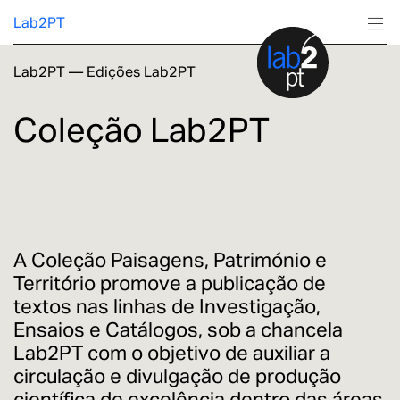
Lab2PT
Lab2PT
—
Edições Lab2PT
Sobre
Coleção Lab2PT
Investigação
Produção
Serviços
A Coleção Paisagens, Património e
Território promove a publicação de
Formação
textos nas linhas de Investigação,
Ensaios e Catálogos, sob a chancela
Lab2PT com o objetivo de auxiliar a
circulação e divulgação de produção
científica de excelência dentro das áreas