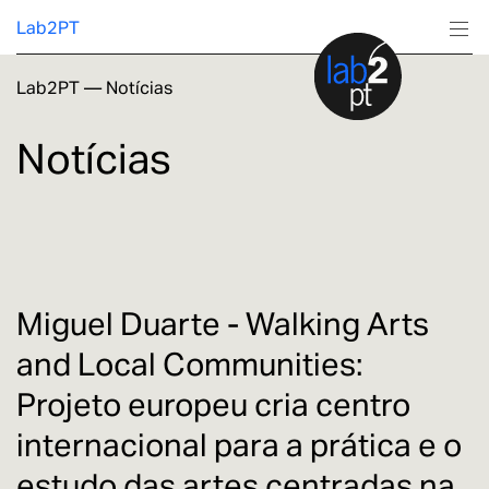
Lab2PT
Lab2PT
—
Notícias
Sobre
Notícias
Investigação
Produção
Serviços
Miguel Duarte - Walking Arts
and Local Communities:
Formação
Projeto europeu cria centro
internacional para a prática e o
estudo das artes centradas na